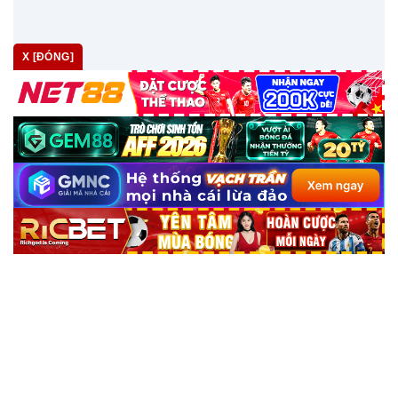
X [ĐÓNG]