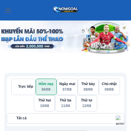
Chuyển
đến
nội
dung
Hôm nay
Ngày mai
Thứ bảy
Chủ nhật
Trực tiếp
06/08
07/08
08/08
09/08
Thứ hai
Thứ ba
Thứ tư
10/08
11/08
12/08
Tất cả