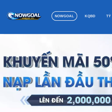
Chuyển
đến
nội
NOWGOAL
KQBD
TỶ
dung