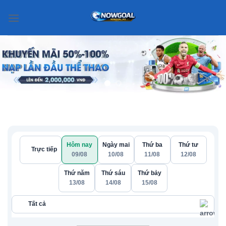
Chuyển
đến
nội
dung
Hôm nay
Ngày mai
Thứ ba
Thứ tư
Trực tiếp
09/08
10/08
11/08
12/08
Thứ năm
Thứ sáu
Thứ bảy
13/08
14/08
15/08
Tất cả