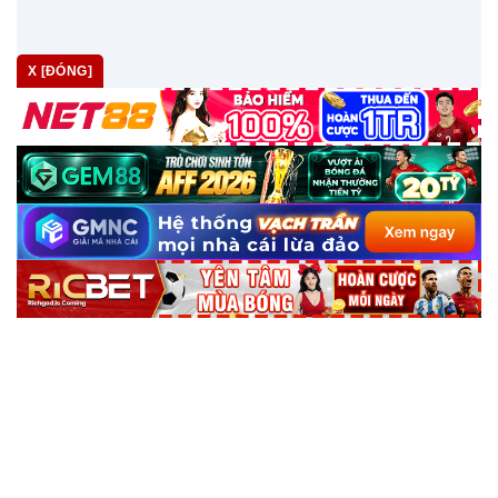
X [ĐÓNG]