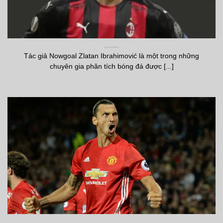
Nowgoal còn là một nền tảng cung cấp dữ liệu thể
thao trực tuyến nổi tiếng, đặc biệt được người hâm
mộ bóng đá quan tâm nhờ khả năng cập nhật tỷ số
trực tiếp, lịch thi đấu và thống kê trận đấu theo thời
Tác giả Nowgoal Zlatan Ibrahimović là một trong những
gian thực. Trang web này theo dõi nhiều giải đấu
chuyên gia phân tích bóng đá được [...]
lớn trên thế giới, bao gồm cả các sự kiện hàng đầu
như
World Cup
, giải đấu bóng đá quốc tế danh giá
nhất do FIFA tổ chức và thu hút hàng tỷ người xem
trên toàn cầu. Bên cạnh việc cung cấp thông tin thể
thao, người dùng đôi khi cũng tìm hiểu thêm về các
hệ thống quản lý doanh nghiệp và tổ chức chính
thức, chẳng hạn như
Companies House
, cơ quan
đăng ký doanh nghiệp của Vương quốc Anh. Ngoài
ra, trong lĩnh vực giải trí và cá cược hợp pháp, các
tổ chức quản lý như
PAGCOR
tại Philippines cũng
thường được nhắc đến như một ví dụ về cơ quan
giám sát hoạt động game và casino.