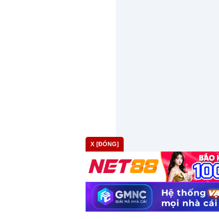
X [ĐÓNG]