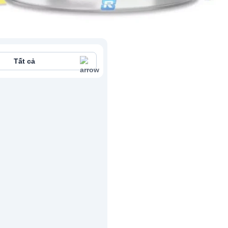
ứ bảy
Tất cả
5/08