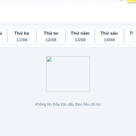
i
Thứ ba
Thứ tư
Thứ năm
Thứ sáu
Th
11/08
12/08
13/08
14/08
1
Không tìm thấy trận đấu theo tiêu chí lọc