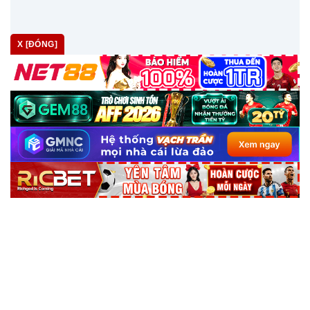
X [ĐÓNG]